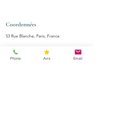
Coordonnées
53 Rue Blanche, Paris, France
Phone
Avis
Email
CLAUDIA
RÉFLEXOLOGIE
PLANTAIRE PARIS
Réservations
E-mail :
claudia.reflexologie@gm