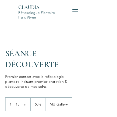
CLAUDIA
Réflexologue Plantaire
Paris 9ème
SÉANCE
DÉCOUVERTE
Premier contact avec la réflexologie
plantaire incluant premier entretien &
découverte de mes soins.
60
euros
1 h 15 min
1
60 €
MU Gallery
1
5