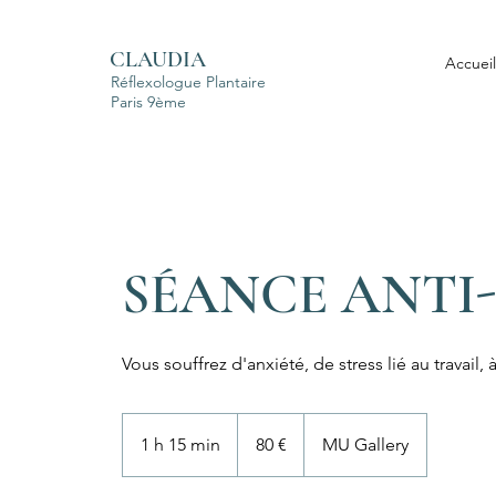
CLAUDIA
Accueil
Réflexologue Plantaire
Paris 9ème
SÉANCE ANTI
Vous souffrez d'anxiété, de stress lié au travail
80
euros
1 h 15 min
1
80 €
MU Gallery
1