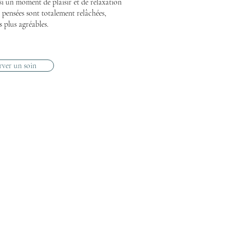
ssi un moment de plaisir et de relaxation
 pensées sont totalement relâchées,
 plus agréables.
rver un soin