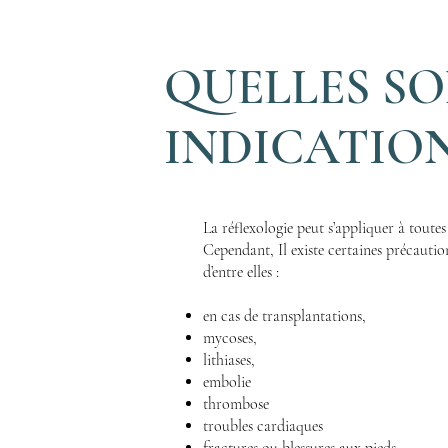
QUELLES SO
INDICATION
La réflexologie peut s’appliquer à toutes
Cependant, Il existe certaines précautio
d’entre elles :
en cas de transplant
mycos
lithia
embolie
thrombose
troubles cardiaques