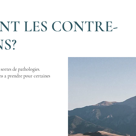
NT LES CONTRE-
S?
 sortes de pathologies.
ns a prendre pour certaines
ations,
es,
ses,