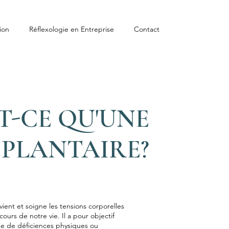
ion
Réflexologie en Entreprise
Contact
T-CE QU'UNE
PLANTAIRE?
vient et soigne les tensions corporelles
urs de notre vie. Il a pour objectif
use de déficiences physiques ou