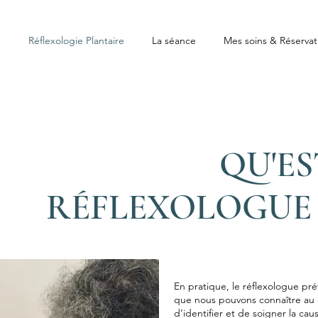
Réflexologie Plantaire
La séance
Mes soins & Réservat
QU'ES
RÉFLEXOLOGUE 
En pratique, le réflexologue pré
que nous pouvons connaître au co
d’identifier et de soigner la ca