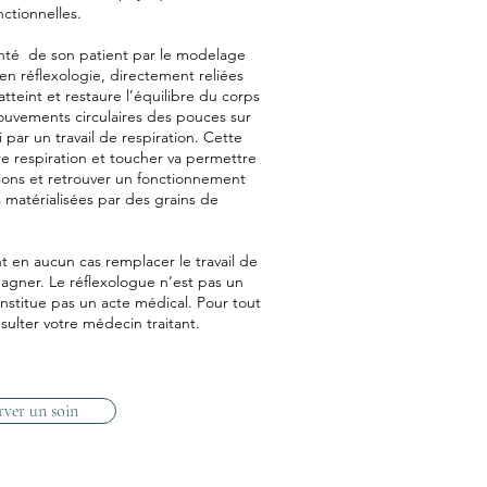
ctionnelles.
santé de son patient par le modelage
en réflexologie, directement reliées
 atteint et restaure l’équilibre du corps
 mouvements circulaires des pouces sur
 par un travail de respiration. Cette
e respiration et toucher va permettre
ions et retrouver un fonctionnement
s matérialisées par des grains de
nt en aucun cas remplacer le travail de
agner. Le réflexologue n’est pas un
nstitue pas un acte médical. Pour tout
nsulter votre médecin traitant.
rver un soin